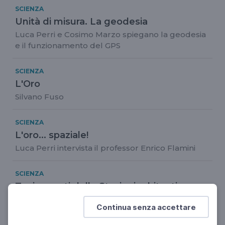
SCIENZA
Unità di misura. La geodesia
Luca Perri e Cosimo Marzo spiegano la geodesia
e il funzionamento del GPS
SCIENZA
L'Oro
Silvano Fuso
SCIENZA
L'oro... spaziale!
Luca Perri intervista il professor Enrico Flamini
SCIENZA
Tra i segreti delle Stazioni orbitanti
Walter Cugno, Vincenzo Giorgio e Roberto
Continua senza accettare
Battiston