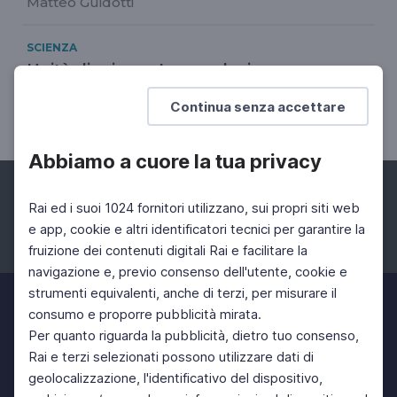
Matteo Guidotti
SCIENZA
Unità di misura. La geodesia
Luca Perri e Cosimo Marzo spiegano la geodesia
Continua senza accettare
e il funzionamento del GPS
Abbiamo a cuore la tua privacy
Rai ed i suoi 1024 fornitori utilizzano, sui propri siti web
e app, cookie e altri identificatori tecnici per garantire la
fruizione dei contenuti digitali Rai e facilitare la
Facebook
Instagram
Twitter
navigazione e, previo consenso dell'utente, cookie e
strumenti equivalenti, anche di terzi, per misurare il
consumo e proporre pubblicità mirata.
Per quanto riguarda la pubblicità, dietro tuo consenso,
Rai e terzi selezionati possono utilizzare dati di
geolocalizzazione, l'identificativo del dispositivo,