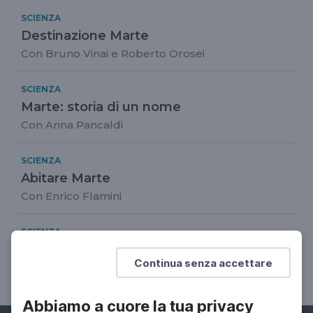
SCIENZA
Destinazione Marte
Con Bruno Vinai e Roberto Orosei
SCIENZA
Marte: storia di un nome
Con Anna Pancaldi
SCIENZA
Abitare Marte
Con Enrico Flamini
SCIENZA
Marte e Noi
Continua senza accettare
Con Enrico Flamini
Abbiamo a cuore la tua privacy