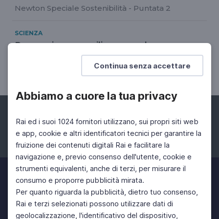
Newton Speciale Sostenibilità - Puntata 2
SCIENZA
Prevenzione e resilienza per la
sostenibilità
Continua senza accettare
Newton Speciale Sostenibilità - Puntata 5
Abbiamo a cuore la tua privacy
Rai ed i suoi 1024 fornitori utilizzano, sui propri siti web
e app, cookie e altri identificatori tecnici per garantire la
fruizione dei contenuti digitali Rai e facilitare la
Facebook
Instagram
Twitter
navigazione e, previo consenso dell'utente, cookie e
strumenti equivalenti, anche di terzi, per misurare il
consumo e proporre pubblicità mirata.
Per quanto riguarda la pubblicità, dietro tuo consenso,
Rai e terzi selezionati possono utilizzare dati di
geolocalizzazione, l'identificativo del dispositivo,