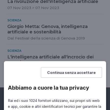
La rivoluzione dell'intelligenza artificiale
07 Nov 2023 > 07 Nov 2023
SCIENZA
Giorgio Metta: Genova, intelligenza
artificiale e sostenibilità
Dal Festival della scienza di Genova 2019
SCIENZA
L'intelligenza artificiale all'incrocio dei
saperi
Il convegno organizzato dalla Fondazione Roma
Continua senza accettare
Sapienza
Abbiamo a cuore la tua privacy
Rai ed i suoi 1024 fornitori utilizzano, sui propri siti web
e app, cookie e altri identificatori tecnici per garantire la