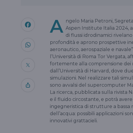
A
ngelo Maria Petroni, Segretari
Aspen Institute Italia 2024, 
di flussi idrodinamici rivela
profondità e aprono prospettive ine
aeronautico, aerospaziale e navale”, 
l’Università di Roma Tor Vergata, af
fortemente alla comprensione dei risv
dall’Università di Harvard, dove due
simulazioni. Nel realizzare tali simula
sono avvalsi del supercomputer Mar
La ricerca, pubblicata sulla rivista 
e il fluido circostante, e potrà aver
ingegneristica di strutture a bassa re
dell’acqua: possibili applicazioni son
innovativi grattacieli.