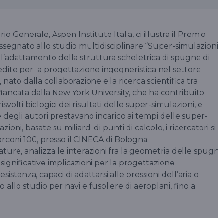
o Generale, Aspen Institute Italia, ci illustra il Premio
assegnato allo studio multidisciplinare “Super-simulazioni
no l’adattamento della struttura scheletrica di spugne di
dite per la progettazione ingegneristica nel settore
nato dalla collaborazione e la ricerca scientifica tra
fiancata dalla New York University, che ha contribuito
olti biologici dei risultati delle super-simulazioni, e
 degli autori prestavano incarico ai tempi delle super-
zioni, basate su miliardi di punti di calcolo, i ricercatori si
coni 100, presso il CINECA di Bologna.
Nature, analizza le interazioni fra la geometria delle spug
e significative implicazioni per la progettazione
sistenza, capaci di adattarsi alle pressioni dell’aria o
o allo studio per navi e fusoliere di aeroplani, fino a