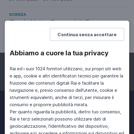
SCIENZA
Giorgio Metta: Genova, intelligenza
artificiale e sostenibilità
Continua senza accettare
Dal Festival della scienza di Genova 2019
Abbiamo a cuore la tua privacy
Rai ed i suoi 1024 fornitori utilizzano, sui propri siti web
e app, cookie e altri identificatori tecnici per garantire la
fruizione dei contenuti digitali Rai e facilitare la
Facebook
Instagram
Twitter
navigazione e, previo consenso dell'utente, cookie e
strumenti equivalenti, anche di terzi, per misurare il
consumo e proporre pubblicità mirata.
Per quanto riguarda la pubblicità, dietro tuo consenso,
Rai e terzi selezionati possono utilizzare dati di
geolocalizzazione, l'identificativo del dispositivo,
archiviare e/o accedere a informazioni sul dispositivo ed