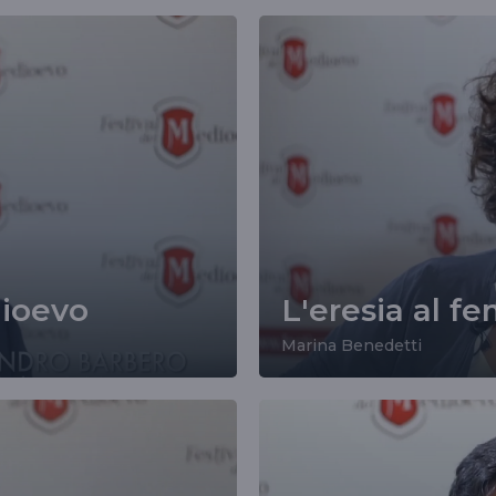
dioevo
L'eresia al f
Marina Benedetti