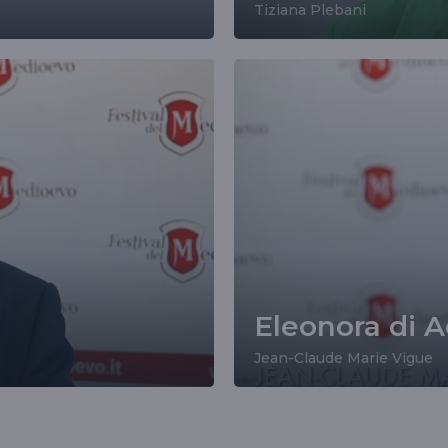
Tiziana Plebani
Eleonora di A
Jean-Claude Marie Vigue