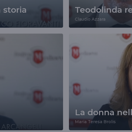
 storia
Teodolinda r
Claudio Azzara
La donna nell
Maria Teresa Brolis