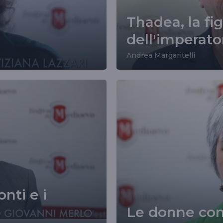
Thadea, la fig
dell'imperato
Andrea Margaritelli
nti e i
Le donne con