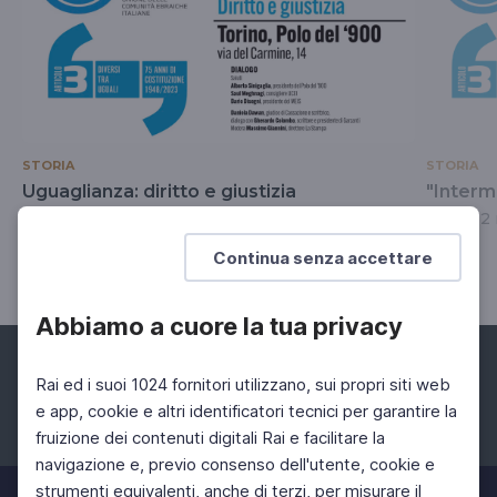
STORIA
STORIA
Uguaglianza: diritto e giustizia
"Interme
Torino, 17 aprile 2023
Roma, 2
Continua senza accettare
Abbiamo a cuore la tua privacy
Rai ed i suoi 1024 fornitori utilizzano, sui propri siti web
e app, cookie e altri identificatori tecnici per garantire la
fruizione dei contenuti digitali Rai e facilitare la
Facebook
Instagram
Twitter
navigazione e, previo consenso dell'utente, cookie e
strumenti equivalenti, anche di terzi, per misurare il