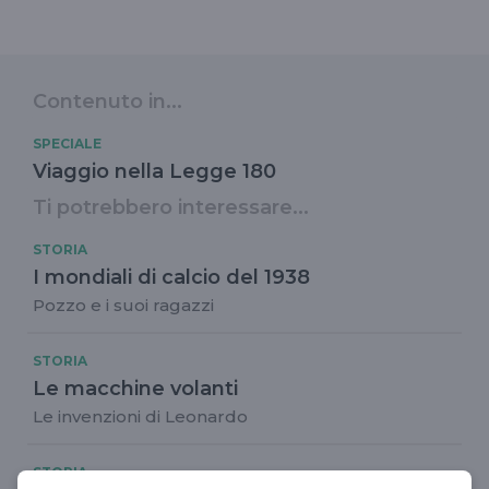
Contenuto in...
SPECIALE
Viaggio nella Legge 180
Ti potrebbero interessare...
STORIA
I mondiali di calcio del 1938
Pozzo e i suoi ragazzi
STORIA
Le macchine volanti
Le invenzioni di Leonardo
STORIA