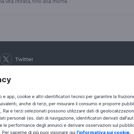
vita ritirata, fino alla morte.
Twitter
acy
b e app, cookie e altri identificatori tecnici per garantire la fruizion
ivalenti, anche di terzi, per misurare il consumo e proporre pubbli
Rai e terzi selezionati possono utilizzare dati di geolocalizzazione,
 personali (es. dati di navigazione, identificatori derivati dall'auten
e le performance degli annunci e derivare osservazioni sul pubblico
. Per saperne di più puoi visionare qui
l'informativa sui cookie
.