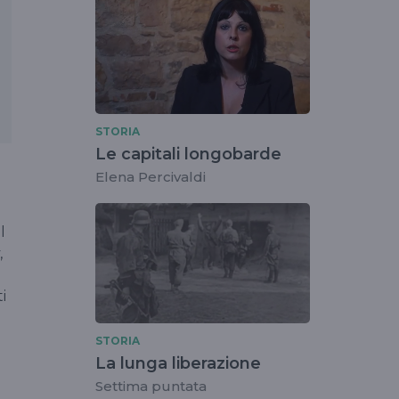
STORIA
Le capitali longobarde
Elena Percivaldi
l
,
i
STORIA
La lunga liberazione
Settima puntata