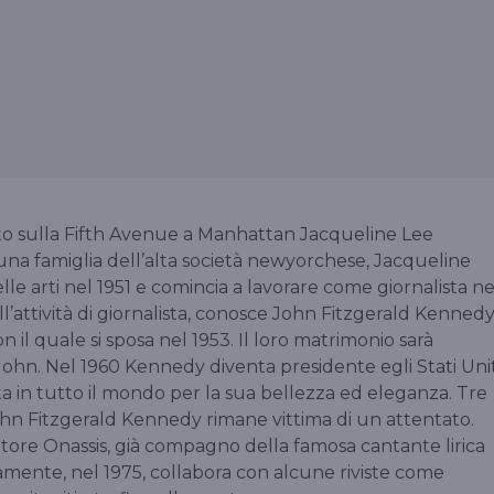
o sulla Fifth Avenue a Manhattan Jacqueline Lee
una famiglia dell’alta società newyorchese, Jacqueline
le arti nel 1951 e comincia a lavorare come giornalista ne
’attività di giornalista, conosce John Fitzgerald Kennedy
l quale si sposa nel 1953. Il loro matrimonio sarà
John. Nel 1960 Kennedy diventa presidente egli Stati Unit
ata in tutto il mondo per la sua bellezza ed eleganza. Tre
John Fitzgerald Kennedy rimane vittima di un attentato.
matore Onassis, già compagno della famosa cantante lirica
mente, nel 1975, collabora con alcune riviste come