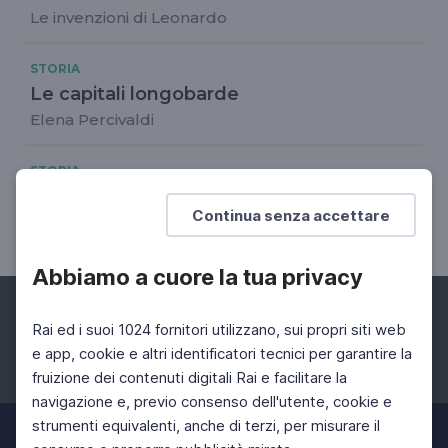
Le invenzioni di Leonardo
STORIA
Le capitali longobarde
Elena Percivaldi
STORIA
La lunga liberazione
Continua senza accettare
Settima puntata
Abbiamo a cuore la tua privacy
Rai ed i suoi 1024 fornitori utilizzano, sui propri siti web
e app, cookie e altri identificatori tecnici per garantire la
fruizione dei contenuti digitali Rai e facilitare la
Facebook
Instagram
Twitter
navigazione e, previo consenso dell'utente, cookie e
strumenti equivalenti, anche di terzi, per misurare il