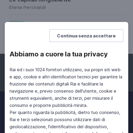
Elena Percivaldi
STORIA
La lunga liberazione
Continua senza accettare
Settima puntata
Abbiamo a cuore la tua privacy
Rai ed i suoi 1024 fornitori utilizzano, sui propri siti web
e app, cookie e altri identificatori tecnici per garantire la
fruizione dei contenuti digitali Rai e facilitare la
Facebook
Instagram
Twitter
navigazione e, previo consenso dell'utente, cookie e
strumenti equivalenti, anche di terzi, per misurare il
consumo e proporre pubblicità mirata.
Per quanto riguarda la pubblicità, dietro tuo consenso,
Rai e terzi selezionati possono utilizzare dati di
geolocalizzazione, l'identificativo del dispositivo,