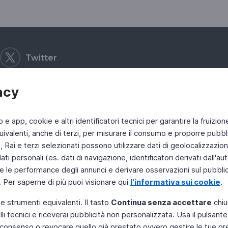
Twitter
acy
b e app, cookie e altri identificatori tecnici per garantire la fruizion
ivalenti, anche di terzi, per misurare il consumo e proporre pubbli
Rai e terzi selezionati possono utilizzare dati di geolocalizzazione,
 personali (es. dati di navigazione, identificatori derivati dall'auten
e le performance degli annunci e derivare osservazioni sul pubblico
. Per saperne di più puoi visionare qui
l'informativa sui cookie
.
 e strumenti equivalenti. Il tasto
Continua senza accettare
chiu
li tecnici e riceverai pubblicità non personalizzata. Usa il pulsant
 il consenso o revocare quello già prestato ovvero gestire le tue p