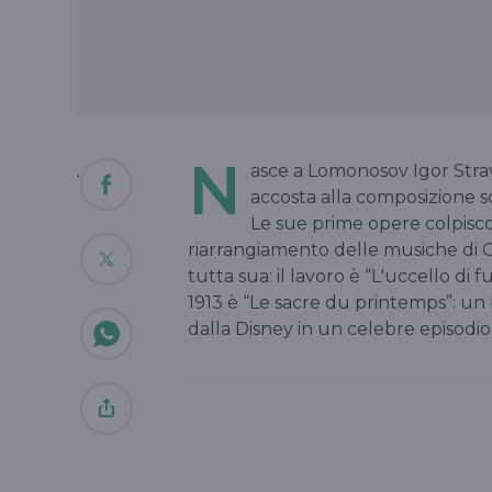
N
.
asce a Lomonosov Igor Stravi
accosta alla composizione s
Le sue prime opere colpiscono
riarrangiamento delle musiche di Ch
tutta sua: il lavoro è “L'uccello di
1913 è “Le sacre du printemps”: un 
dalla Disney in un celebre episodio