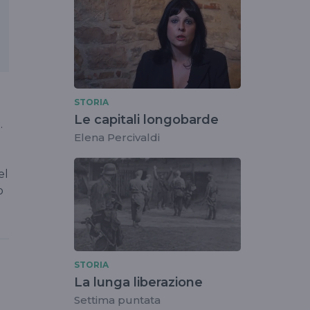
STORIA
Le capitali longobarde
.
Elena Percivaldi
el
o
STORIA
La lunga liberazione
Settima puntata