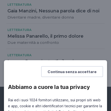
LETTERATURA
Gaia Manzini, Nessuna parola dice di noi
Diventare madre, diventare donna
LETTERATURA
Melissa Panarello, il primo dolore
Due maternità a confronto
LETTERATURA
Lorena Spampinato, Il silenzio
dell'acciuga
Continua senza accettare
La negazione del corpo
Abbiamo a cuore la tua privacy
Rai ed i suoi 1024 fornitori utilizzano, sui propri siti web
e app, cookie e altri identificatori tecnici per garantire la