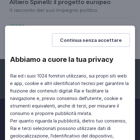
Altiero Spinelli: il progetto europeo
Il racconto del suo impegno politico
STORIA
Prodi e l'Europa
Continua senza accettare
Eco della Storia
Abbiamo a cuore la tua privacy
Rai ed i suoi 1024 fornitori utilizzano, sui propri siti web
e app, cookie e altri identificatori tecnici per garantire la
fruizione dei contenuti digitali Rai e facilitare la
Facebook
Instagram
Twitter
navigazione e, previo consenso dell'utente, cookie e
strumenti equivalenti, anche di terzi, per misurare il
consumo e proporre pubblicità mirata.
Per quanto riguarda la pubblicità, dietro tuo consenso,
Rai e terzi selezionati possono utilizzare dati di
geolocalizzazione, l'identificativo del dispositivo,