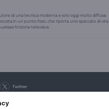
autore di una tecnica moderna e solo oggi molto diffusa:
scosta in un punto fisso, che riporta uno spaccato di vita
alsiasi finzione televisiva.
Twitter
acy