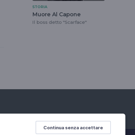
STORIA
Muore Al Capone
Il boss detto "Scarface"
Continua senza accettare