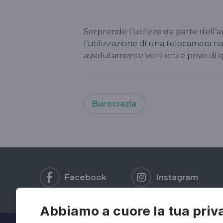
Sorprende l’utilizzo da parte dell’
l’utilizzazione di una telecamera na
assolutamente veritiero e privo di qu
Burocrazia
Facebook
Instagram
Abbiamo a cuore la tua priv