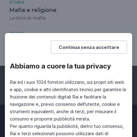
STORIA
Mafia e religione
Lezioni di mafia
STORIA
La Cupola
Continua senza accettare
Lezioni di mafia
Abbiamo a cuore la tua privacy
Rai ed i suoi 1024 fornitori utilizzano, sui propri siti web
e app, cookie e altri identificatori tecnici per garantire la
fruizione dei contenuti digitali Rai e facilitare la
Facebook
Instagram
Twitter
navigazione e, previo consenso dell'utente, cookie e
strumenti equivalenti, anche di terzi, per misurare il
consumo e proporre pubblicità mirata.
Per quanto riguarda la pubblicità, dietro tuo consenso,
Rai e terzi selezionati possono utilizzare dati di