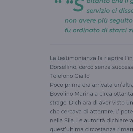
“S
oltanto che il 
servizio ci diss
non avere più seguito i
fu ordinato di starci zi
La testimonianza fa riaprire l'in
Borsellino, cercò senza successo
Telefono Giallo.
Poco prima era arrivata un’altr
Bovolino Marina a circa ottanta
strage. Dichiara di aver visto u
che cercava di atterrare. L’ipot
nella Sila. Le autorità dichiarera
quest’ultima circostanza rimarr