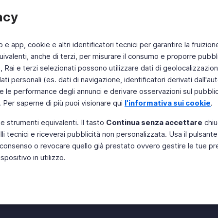
acy
b e app, cookie e altri identificatori tecnici per garantire la fruizion
ivalenti, anche di terzi, per misurare il consumo e proporre pubbli
Rai e terzi selezionati possono utilizzare dati di geolocalizzazione,
 personali (es. dati di navigazione, identificatori derivati dall'auten
e le performance degli annunci e derivare osservazioni sul pubblico
. Per saperne di più puoi visionare qui
l'informativa sui cookie
.
 e strumenti equivalenti. Il tasto
Continua senza accettare
chiu
li tecnici e riceverai pubblicità non personalizzata. Usa il pulsant
 il consenso o revocare quello già prestato ovvero gestire le tue p
positivo in utilizzo.