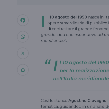
I
l
10 agosto del 1950
nasce in Ita
opere straordinarie di pubblico 
di contrastare il grande fenomen
grande idea che rispondeva ad una 
meridionale
”.
I
l 10 agosto del 195
per la realizzazion
nell’Italia meridionale
Così lo storico
Agostino Giovagnoli
tematica, guidandoci in un’analisi de