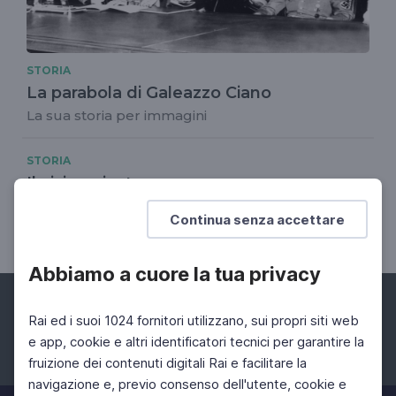
STORIA
La parabola di Galeazzo Ciano
La sua storia per immagini
STORIA
Il civico giusto
Il ricordo di persone e fatti ha bisogno anche di
Continua senza accettare
simboli, di luoghi
Abbiamo a cuore la tua privacy
Rai ed i suoi 1024 fornitori utilizzano, sui propri siti web
e app, cookie e altri identificatori tecnici per garantire la
fruizione dei contenuti digitali Rai e facilitare la
Facebook
Instagram
Twitter
navigazione e, previo consenso dell'utente, cookie e