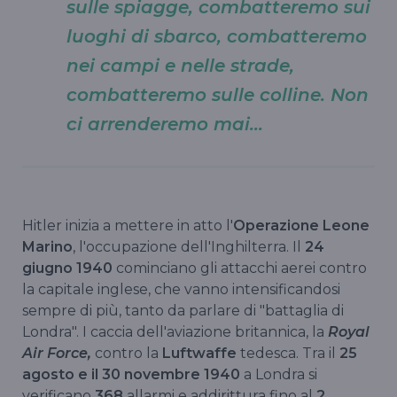
sulle spiagge, combatteremo sui
luoghi di sbarco, combatteremo
nei campi e nelle strade,
combatteremo sulle colline. Non
ci arrenderemo mai...
Hitler inizia a mettere in atto l'
Operazione Leone
Marino
, l'occupazione dell'Inghilterra. Il
24
giugno 1940
cominciano gli attacchi aerei contro
la capitale inglese, che vanno intensificandosi
sempre di più, tanto da parlare di "battaglia di
Londra". I caccia dell'aviazione britannica, la
Royal
Air Force,
contro la
Luftwaffe
tedesca. Tra il
25
agosto e il 30 novembre 1940
a Londra
si
verificano
368
allarmi e addirittura fino al
2