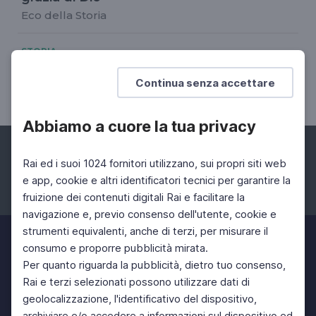
Eco della Storia
STORIA
La ritirata di Russia
Continua senza accettare
Una puntata di Passato e Presente
Abbiamo a cuore la tua privacy
Rai ed i suoi 1024 fornitori utilizzano, sui propri siti web
e app, cookie e altri identificatori tecnici per garantire la
fruizione dei contenuti digitali Rai e facilitare la
Facebook
Instagram
Twitter
navigazione e, previo consenso dell'utente, cookie e
strumenti equivalenti, anche di terzi, per misurare il
consumo e proporre pubblicità mirata.
Per quanto riguarda la pubblicità, dietro tuo consenso,
Rai e terzi selezionati possono utilizzare dati di
geolocalizzazione, l'identificativo del dispositivo,
archiviare e/o accedere a informazioni sul dispositivo ed