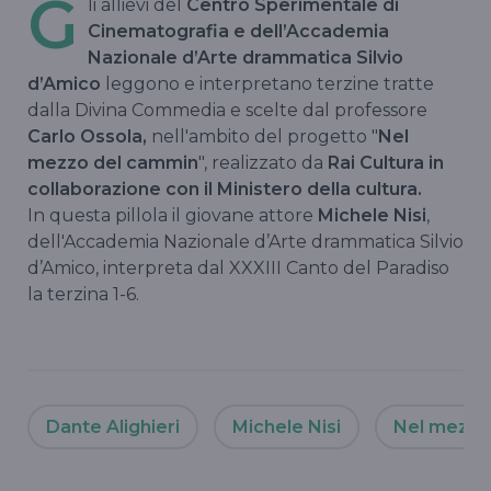
G
li allievi del
Centro Sperimentale di
Cinematografia e dell’Accademia
Nazionale d’Arte drammatica Silvio
d’Amico
leggono e interpretano terzine tratte
dalla Divina Commedia e scelte dal professore
Carlo Ossola,
nell'ambito del progetto "
Nel
mezzo del cammin
", realizzato da
Rai Cultura in
collaborazione con il Ministero della cultura.
In questa pillola il giovane attore
Michele Nisi
,
dell'Accademia Nazionale d’Arte drammatica Silvio
d’Amico, interpreta dal XXXIII Canto del Paradiso
la terzina 1-6.
Dante Alighieri
Michele Nisi
Nel mezzo