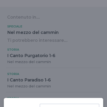
Contenuto in...
SPECIALE
Nel mezzo del cammin
Ti potrebbero interessare...
STORIA
I Canto Purgatorio 1-6
Nel mezzo del cammin
STORIA
I Canto Paradiso 1-6
Nel mezzo del cammin
STORIA
VIII Canto Purgatorio 1-6