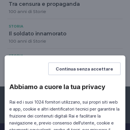
Tra censura e propaganda
100 anni di Storie
STORIA
Il soldato innamorato
100 anni di Storie
STORIA
La guerra mai finita
Continua senza accettare
Eco della Storia
Abbiamo a cuore la tua privacy
Rai ed i suoi 1024 fornitori utilizzano, sui propri siti web
e app, cookie e altri identificatori tecnici per garantire la
fruizione dei contenuti digitali Rai e facilitare la
Facebook
Instagram
Twitter
navigazione e, previo consenso dell'utente, cookie e
strumenti equivalenti, anche di terzi, per misurare il