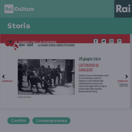
Storia
Conflitti
Contemporanea