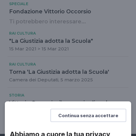
SPECIALE
Fondazione Vittorio Occorsio
Ti potrebbero interessare...
RAI CULTURA
"La Giustizia adotta la Scuola"
15 Mar 2021 > 15 Mar 2021
RAI CULTURA
Torna 'La Giustizia adotta la Scuola'
Camera dei Deputati, 5 marzo 2025
STORIA
Vittorio Occorsio, il coraggio di andare
avanti
Continua senza accettare
Diario Civile
Abbiamo a cuore la tua privacy