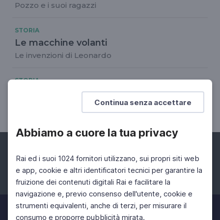
Pozzo e i suoi ragazzi
STORIA
Le macchine volanti
Le invenzioni di Leonardo
STORIA
Le capitali longobarde
Continua senza accettare
Elena Percivaldi
Abbiamo a cuore la tua privacy
Rai ed i suoi 1024 fornitori utilizzano, sui propri siti web
e app, cookie e altri identificatori tecnici per garantire la
fruizione dei contenuti digitali Rai e facilitare la
Facebook
Instagram
Twitter
navigazione e, previo consenso dell'utente, cookie e
strumenti equivalenti, anche di terzi, per misurare il
consumo e proporre pubblicità mirata.