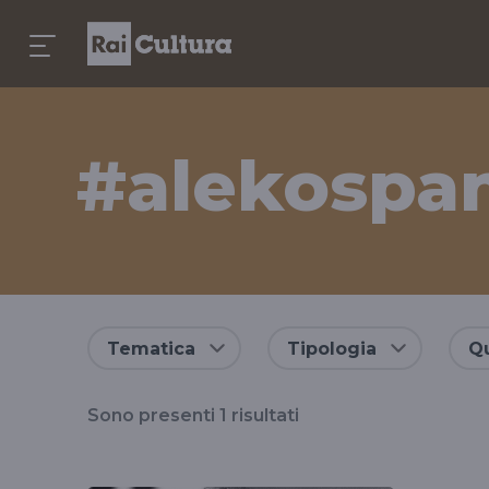
#alekospan
Risultati
Tematica
Tipologia
Qu
per
Sono presenti
1
risultati
il