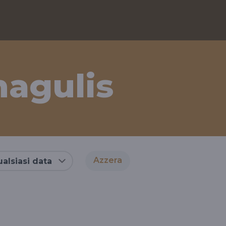
agulis
Azzera
alsiasi data