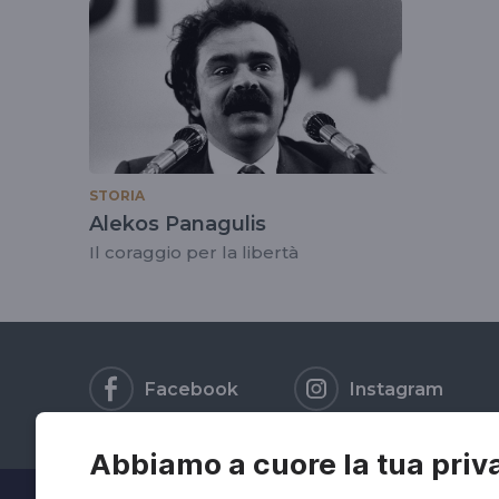
tag
#alekospanagulis
STORIA
Alekos Panagulis
Il coraggio per la libertà
Facebook
Instagram
Abbiamo a cuore la tua priv