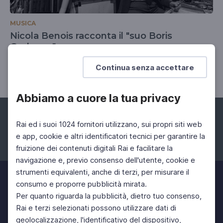
MUSICA
Nicola Benois racconta il "suo Boris
Godunov"
Da "Il Ventaglio", 1960
Continua senza accettare
Abbiamo a cuore la tua privacy
Rai ed i suoi 1024 fornitori utilizzano, sui propri siti web
e app, cookie e altri identificatori tecnici per garantire la
fruizione dei contenuti digitali Rai e facilitare la
Facebook
Instagram
Twitter
navigazione e, previo consenso dell'utente, cookie e
strumenti equivalenti, anche di terzi, per misurare il
consumo e proporre pubblicità mirata.
Per quanto riguarda la pubblicità, dietro tuo consenso,
Rai e terzi selezionati possono utilizzare dati di
geolocalizzazione, l'identificativo del dispositivo,