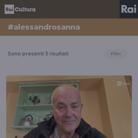
#alessandrosanna
Risultati
per
Sono presenti
3
risultati
Filtri
il
tag
#alessandrosanna