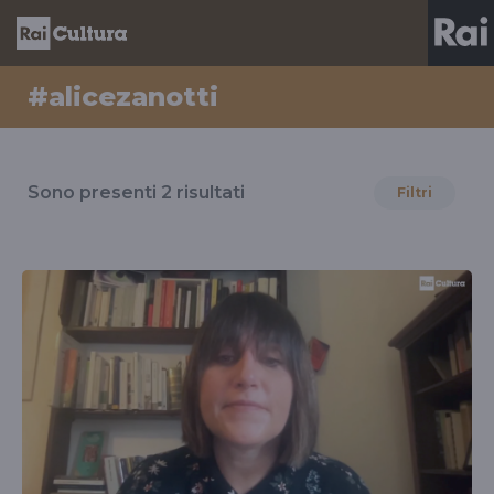
#alicezanotti
Risultati
per
Sono presenti
2
risultati
Filtri
il
tag
#alicezanotti