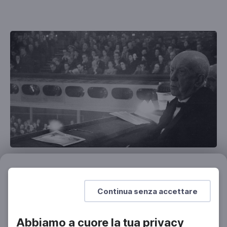
MUSICA
Così parlò Richard Strauss
Filtri
Azzera
Settanta anni fa, la morte del compositore tedesco
Continua senza accettare
Abbiamo a cuore la tua privacy