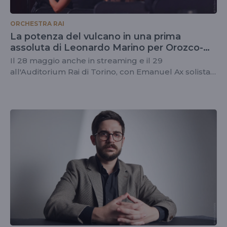
ORCHESTRA RAI
La potenza del vulcano in una prima
assoluta di Leonardo Marino per Orozco-
Estrada
Il 28 maggio anche in streaming e il 29
all'Auditorium Rai di Torino, con Emanuel Ax solista
per il Concerto per pianoforte K 482 di Mozart