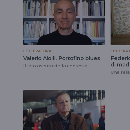
tag
#amante
LETTERATURA
LETTERA
Valerio Aiolli, Portofino blues
Federic
di mad
Il lato oscuro della contessa
Una rela