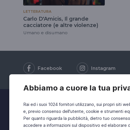
LETTERATURA
Carlo D'Amicis, Il grande
cacciatore (e altre violenze)
Umano e disumano
Facebook
Instagram
Abbiamo a cuore la tua priv
Rai ed i suoi 1024 fornitori utilizzano, sui propri siti we
e, previo consenso dell'utente, cookie e strumenti equ
Per quanto riguarda la pubblicità, dietro tuo consenso, 
accedere a informazioni sul dispositivo ed elaborare dati