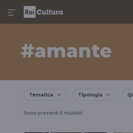
#amante
Risultati
Tematica
Tipologia
Qu
per
Sono presenti
5
risultati
il