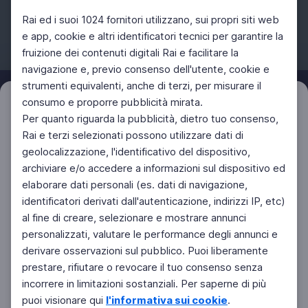
Rai ed i suoi 1024 fornitori utilizzano, sui propri siti web
e app, cookie e altri identificatori tecnici per garantire la
fruizione dei contenuti digitali Rai e facilitare la
Facebook
Instagram
Twitter
navigazione e, previo consenso dell'utente, cookie e
strumenti equivalenti, anche di terzi, per misurare il
consumo e proporre pubblicità mirata.
Filtri
Azzera
Per quanto riguarda la pubblicità, dietro tuo consenso,
Rai e terzi selezionati possono utilizzare dati di
geolocalizzazione, l'identificativo del dispositivo,
archiviare e/o accedere a informazioni sul dispositivo ed
elaborare dati personali (es. dati di navigazione,
identificatori derivati dall'autenticazione, indirizzi IP, etc)
al fine di creare, selezionare e mostrare annunci
personalizzati, valutare le performance degli annunci e
derivare osservazioni sul pubblico. Puoi liberamente
prestare, rifiutare o revocare il tuo consenso senza
incorrere in limitazioni sostanziali. Per saperne di più
puoi visionare qui
l'informativa sui cookie
.