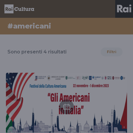
#americani
Risultati
per
Sono presenti
4
risultati
Filtri
il
tag
#americani