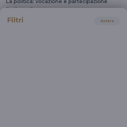
La politica: vocazione e partecipazione
Gianfranco Pasquino
Filtri
Azzera
STORIA
La rabbia, l'amore, la speranza. Racconti
militanti
Patrizia Gabrielli