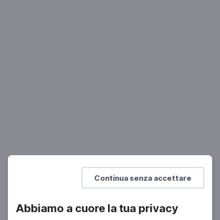
STORIA
Eros, potere e donne nel mondo antico
Matteo Zaccarini
Mostra di più
Continua senza accettare
Abbiamo a cuore la tua privacy