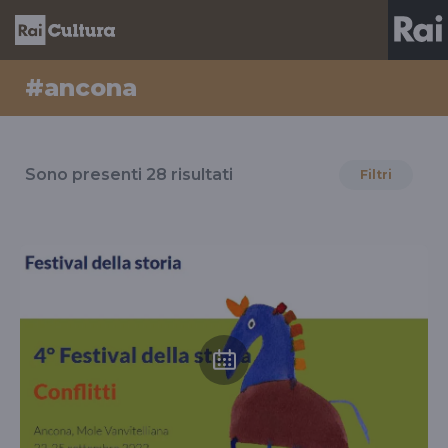
#ancona
Risultati
per
Sono presenti
28
risultati
Filtri
il
tag
#ancona