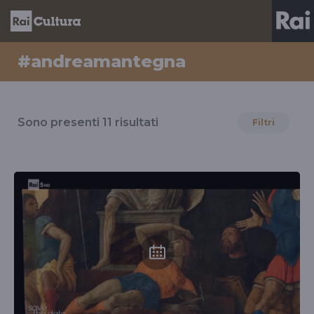
#andreamantegna
Risultati
per
Sono presenti
11
risultati
Filtri
il
tag
#andreamantegna