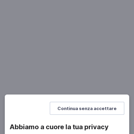
ARTE
Mantegna secondo Olmi
Il Cristo morto nell'allestimento ideato dal regista
per la Pinacoteca di Brera
Continua senza accettare
Abbiamo a cuore la tua privacy