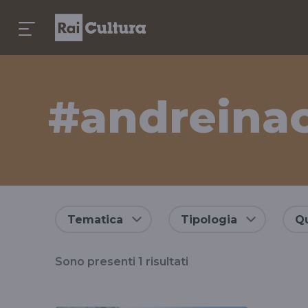
#andreina
Risultati
Tematica
Tipologia
Qu
per
Sono presenti
1
risultati
il