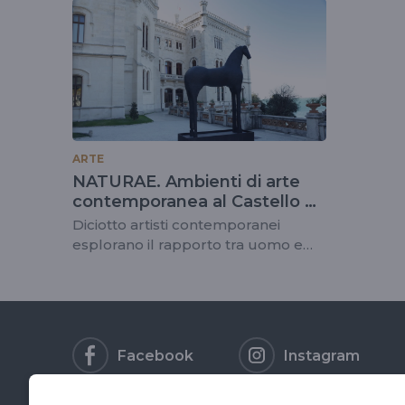
tag
#andreinacontess
ARTE
NATURAE. Ambienti di arte
contemporanea al Castello di
Miramare
Diciotto artisti contemporanei
esplorano il rapporto tra uomo e
natura
Facebook
Instagram