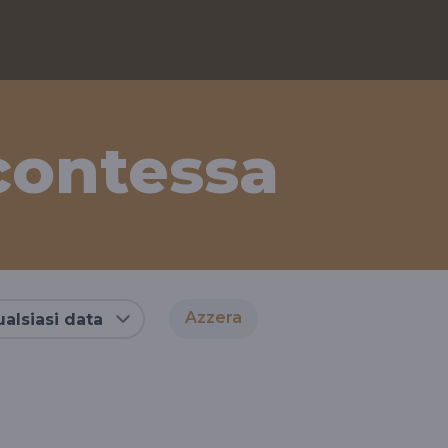
contessa
Azzera
alsiasi data