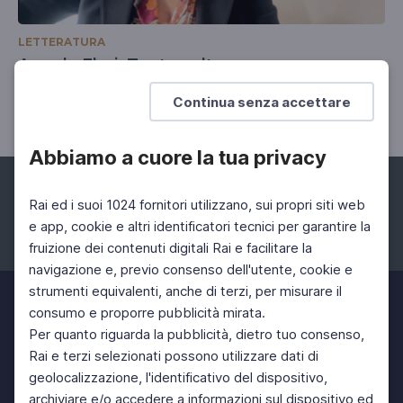
LETTERATURA
Angela Flori, Tante volte ancora
Nonna e nipote
Continua senza accettare
Abbiamo a cuore la tua privacy
Rai ed i suoi 1024 fornitori utilizzano, sui propri siti web
e app, cookie e altri identificatori tecnici per garantire la
fruizione dei contenuti digitali Rai e facilitare la
Facebook
Instagram
Twitter
navigazione e, previo consenso dell'utente, cookie e
strumenti equivalenti, anche di terzi, per misurare il
consumo e proporre pubblicità mirata.
Per quanto riguarda la pubblicità, dietro tuo consenso,
Rai e terzi selezionati possono utilizzare dati di
geolocalizzazione, l'identificativo del dispositivo,
archiviare e/o accedere a informazioni sul dispositivo ed