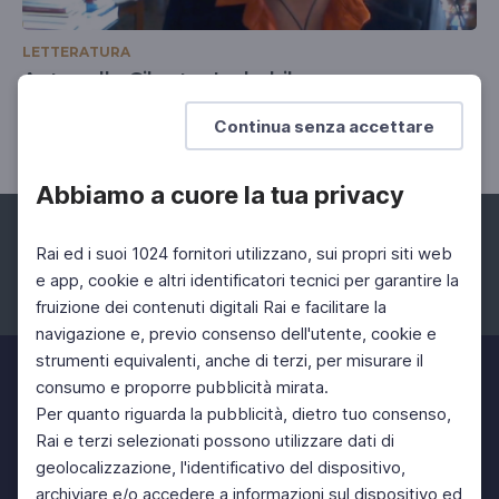
LETTERATURA
Antonella Cilento, La babilonese
La donna, la bambina e la lanterna
Continua senza accettare
Abbiamo a cuore la tua privacy
Rai ed i suoi 1024 fornitori utilizzano, sui propri siti web
e app, cookie e altri identificatori tecnici per garantire la
fruizione dei contenuti digitali Rai e facilitare la
Facebook
Instagram
Twitter
navigazione e, previo consenso dell'utente, cookie e
strumenti equivalenti, anche di terzi, per misurare il
consumo e proporre pubblicità mirata.
Per quanto riguarda la pubblicità, dietro tuo consenso,
Rai e terzi selezionati possono utilizzare dati di
geolocalizzazione, l'identificativo del dispositivo,
archiviare e/o accedere a informazioni sul dispositivo ed