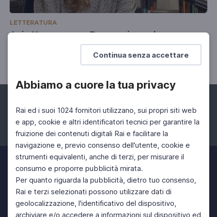
LETTERATURA
Anja Kampmann, Dove arrivano le acque
Sulla piattaforma petrolifera
Continua senza accettare
Abbiamo a cuore la tua privacy
Rai ed i suoi 1024 fornitori utilizzano, sui propri siti web
e app, cookie e altri identificatori tecnici per garantire la
fruizione dei contenuti digitali Rai e facilitare la
Facebook
Instagram
Twitter
navigazione e, previo consenso dell'utente, cookie e
strumenti equivalenti, anche di terzi, per misurare il
consumo e proporre pubblicità mirata.
Per quanto riguarda la pubblicità, dietro tuo consenso,
Rai e terzi selezionati possono utilizzare dati di
geolocalizzazione, l'identificativo del dispositivo,
archiviare e/o accedere a informazioni sul dispositivo ed