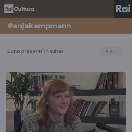
#anjakampmann
Risultati
per
Sono presenti
1
risultati
Filtri
il
tag
#anjakampmann