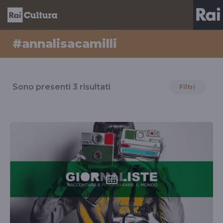
#annalisacamilli
Risultati
per
Sono presenti
3
risultati
Filtri
il
tag
#annalisacamilli