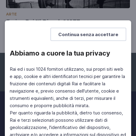
ARTE
Enrico Baj "Il Diavolo" 1977
L'artista ospite nel programma satirico del 1977
Continua senza accettare
Abbiamo a cuore la tua privacy
Rai ed i suoi 1024 fornitori utilizzano, sui propri siti web
e app, cookie e altri identificatori tecnici per garantire la
fruizione dei contenuti digitali Rai e facilitare la
Facebook
Instagram
Twitter
navigazione e, previo consenso dell'utente, cookie e
strumenti equivalenti, anche di terzi, per misurare il
consumo e proporre pubblicità mirata.
Per quanto riguarda la pubblicità, dietro tuo consenso,
Rai e terzi selezionati possono utilizzare dati di
geolocalizzazione, l'identificativo del dispositivo,
archiviare e/o accedere a informazioni sul dispositivo ed