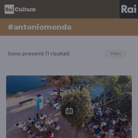
#antoniomonda
Risultati
per
Sono presenti
11
risultati
Filtri
il
tag
#antoniomonda