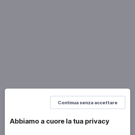
LETTERATURA
Antonio Monda, Nel territorio del diavolo
L'elezione di George Bush e l'uso delle fake news
Continua senza accettare
Abbiamo a cuore la tua privacy