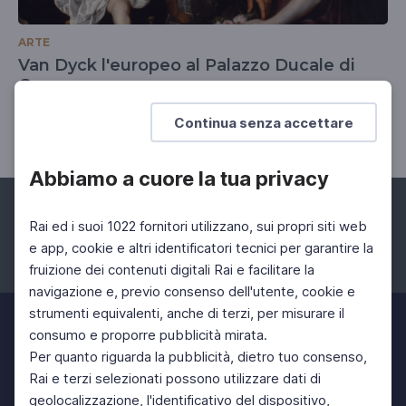
ARTE
Van Dyck l'europeo al Palazzo Ducale di
Genova
20 Mar 2026 > 19 Lug 2026
Continua senza accettare
Abbiamo a cuore la tua privacy
Rai ed i suoi 1022 fornitori utilizzano, sui propri siti web
e app, cookie e altri identificatori tecnici per garantire la
fruizione dei contenuti digitali Rai e facilitare la
Facebook
Instagram
Twitter
navigazione e, previo consenso dell'utente, cookie e
strumenti equivalenti, anche di terzi, per misurare il
consumo e proporre pubblicità mirata.
Per quanto riguarda la pubblicità, dietro tuo consenso,
Rai e terzi selezionati possono utilizzare dati di
geolocalizzazione, l'identificativo del dispositivo,