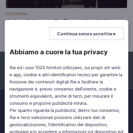
FILOSOFIA
Arthur Kleinman. De Docta Marginalia
Riti e sacralità nella cura
Continua senza accettare
Abbiamo a cuore la tua privacy
Rai ed i suoi 1024 fornitori utilizzano, sui propri siti web
e app, cookie e altri identificatori tecnici per garantire la
fruizione dei contenuti digitali Rai e facilitare la
Facebook
Instagram
Twitter
navigazione e, previo consenso dell'utente, cookie e
strumenti equivalenti, anche di terzi, per misurare il
consumo e proporre pubblicità mirata.
Per quanto riguarda la pubblicità, dietro tuo consenso,
Rai e terzi selezionati possono utilizzare dati di
geolocalizzazione, l'identificativo del dispositivo,
archiviare e/o accedere a informazioni sul dispositivo ed