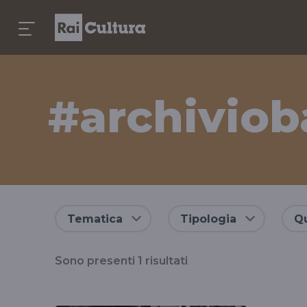
#archiviob
Risultati
Tematica
Tipologia
Qu
per
Sono presenti
1
risultati
il