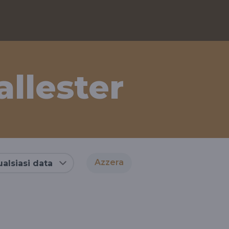
allester
Azzera
alsiasi data