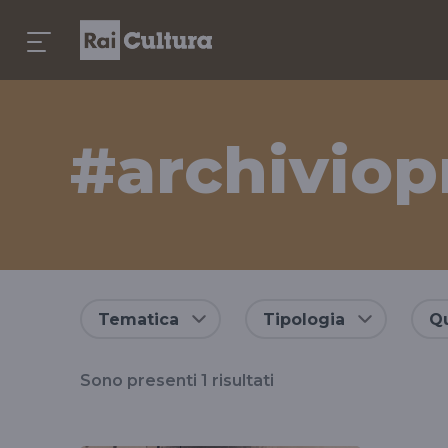
#archiviop
Risultati
Tematica
Tipologia
Qu
per
Sono presenti
1
risultati
il