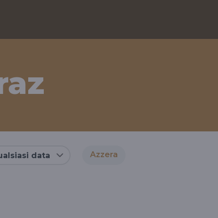
raz
Azzera
alsiasi data