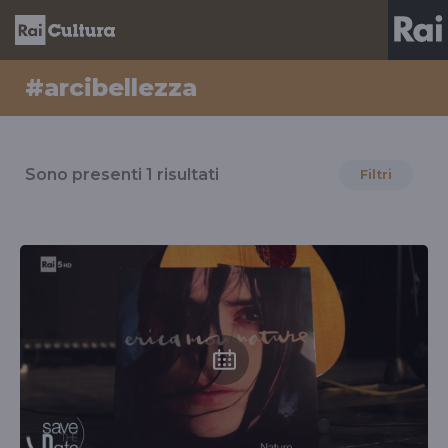
#arcibellezza
Risultati
per
Sono presenti
1
risultati
Filtri
il
tag
#arcibellezza