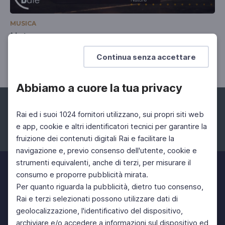
MUSICA
Nature
24 Gen 2022 > 29 Apr 2022
Continua senza accettare
Abbiamo a cuore la tua privacy
Rai ed i suoi 1024 fornitori utilizzano, sui propri siti web
e app, cookie e altri identificatori tecnici per garantire la
fruizione dei contenuti digitali Rai e facilitare la
Facebook
Instagram
Twitter
navigazione e, previo consenso dell'utente, cookie e
strumenti equivalenti, anche di terzi, per misurare il
consumo e proporre pubblicità mirata.
Per quanto riguarda la pubblicità, dietro tuo consenso,
Rai e terzi selezionati possono utilizzare dati di
geolocalizzazione, l'identificativo del dispositivo,
archiviare e/o accedere a informazioni sul dispositivo ed