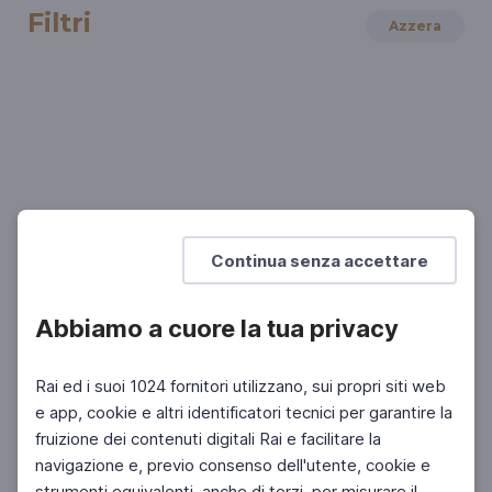
Filtri
Azzera
TEATRO E DANZA
Curarsi con la narcolessia
Il nuovo spettacolo di Arianna Porcelli Safonov
Continua senza accettare
Abbiamo a cuore la tua privacy
Rai ed i suoi 1024 fornitori utilizzano, sui propri siti web
e app, cookie e altri identificatori tecnici per garantire la
fruizione dei contenuti digitali Rai e facilitare la
Facebook
Instagram
Twitter
navigazione e, previo consenso dell'utente, cookie e
strumenti equivalenti, anche di terzi, per misurare il