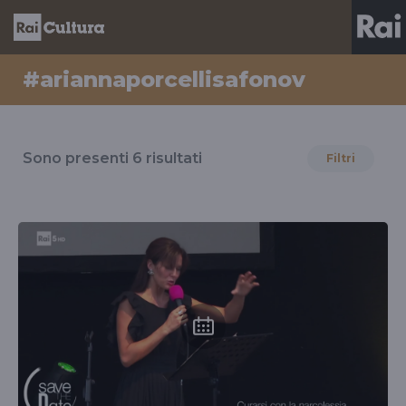
#ariannaporcellisafonov
Risultati
per
Sono presenti
6
risultati
Filtri
il
tag
#ariannaporcellisafonov