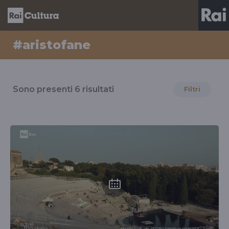
#aristofane
Risultati
per
Sono presenti
6
risultati
Filtri
il
tag
#aristofane