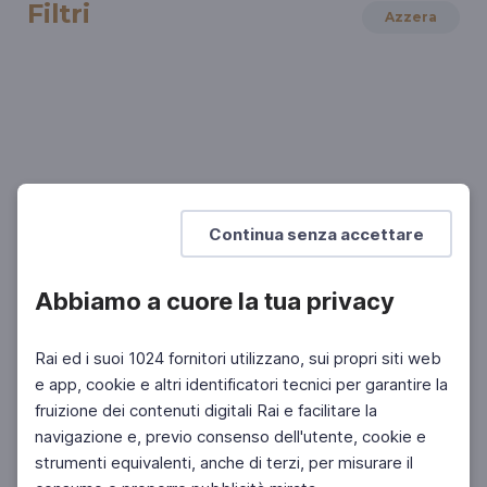
Filtri
Azzera
TEATRO E DANZA
Ettore Paratore: il teatro classico
Una lezione del grande studioso del mondo
classico
Continua senza accettare
Abbiamo a cuore la tua privacy
Rai ed i suoi 1024 fornitori utilizzano, sui propri siti web
e app, cookie e altri identificatori tecnici per garantire la
fruizione dei contenuti digitali Rai e facilitare la
Facebook
Instagram
Twitter
navigazione e, previo consenso dell'utente, cookie e
strumenti equivalenti, anche di terzi, per misurare il