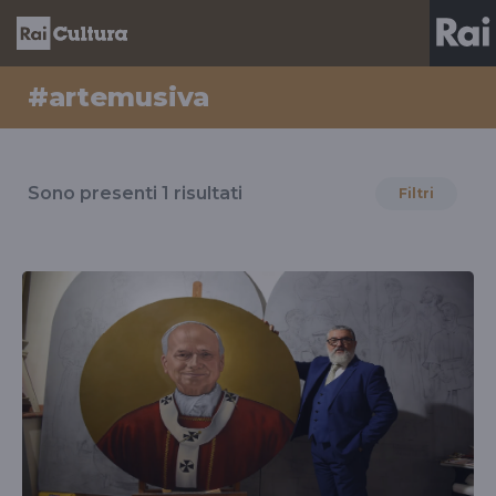
#artemusiva
Risultati
per
Sono presenti
1
risultati
Filtri
il
tag
#artemusiva