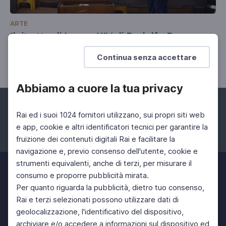
ARTE
Il ritratto di Leone XIV di Rodolfo Papa
Una tradizione che accompagna la storia del papato
Continua senza accettare
Abbiamo a cuore la tua privacy
Rai ed i suoi 1024 fornitori utilizzano, sui propri siti web
e app, cookie e altri identificatori tecnici per garantire la
fruizione dei contenuti digitali Rai e facilitare la
Facebook
Instagram
Twitter
navigazione e, previo consenso dell'utente, cookie e
strumenti equivalenti, anche di terzi, per misurare il
consumo e proporre pubblicità mirata.
Per quanto riguarda la pubblicità, dietro tuo consenso,
Rai e terzi selezionati possono utilizzare dati di
geolocalizzazione, l'identificativo del dispositivo,
archiviare e/o accedere a informazioni sul dispositivo ed